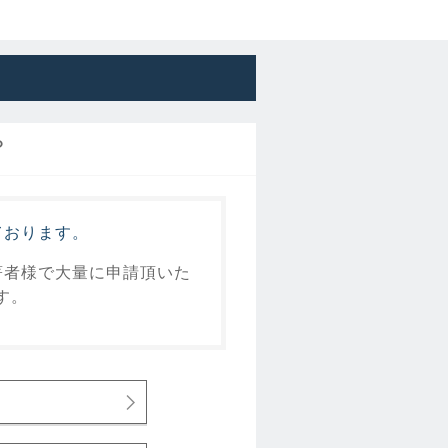
？
ております。
著者様で大量に申請頂いた
す。