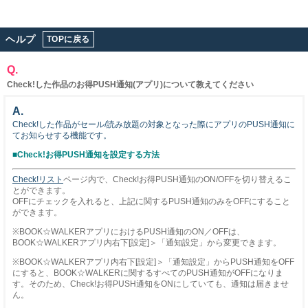
ヘルプ
TOPに戻る
Q.
Check!した作品のお得PUSH通知(アプリ)について教えてください
A.
Check!した作品がセール/読み放題の対象となった際にアプリのPUSH通知に
てお知らせする機能です。
■
Check!お得PUSH通知を設定する方法
Check!リスト
ページ内で、Check!お得PUSH通知のON/OFFを切り替えるこ
とができます。
OFFにチェックを入れると、上記に関するPUSH通知のみをOFFにすること
ができます。
※BOOK☆WALKERアプリにおけるPUSH通知のON／OFFは、
BOOK☆WALKERアプリ内右下[設定]＞「通知設定」から変更できます。
※BOOK☆WALKERアプリ内右下[設定]＞「通知設定」からPUSH通知をOFF
にすると、BOOK☆WALKERに関するすべてのPUSH通知がOFFになりま
す。そのため、Check!お得PUSH通知をONにしていても、通知は届きませ
ん。