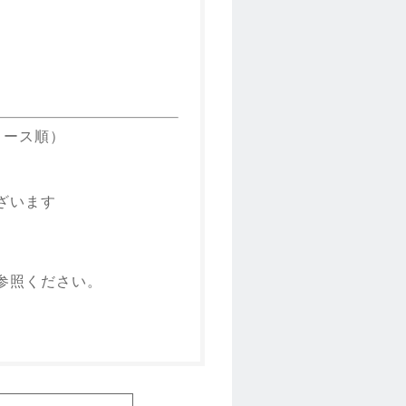
リース順）
ざいます
参照ください。