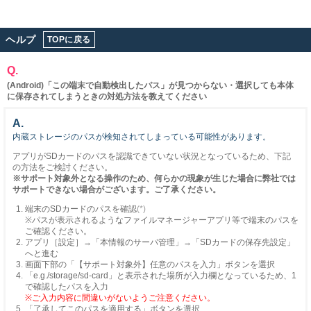
ヘルプ
TOPに戻る
Q.
(Android)「この端末で自動検出したパス」が見つからない・選択しても本体
に保存されてしまうときの対処方法を教えてください
A.
内蔵ストレージのパスが検知されてしまっている可能性があります。
アプリがSDカードのパスを認識できていない状況となっているため、下記
の方法をご検討ください。
※サポート対象外となる操作のため、何らかの現象が生じた場合に弊社では
サポートできない場合がございます。ご了承ください。
端末のSDカードのパスを確認
(*)
※パスが表示されるようなファイルマネージャーアプリ等で端末のパスを
ご確認ください。
アプリ［設定］→「本情報のサーバ管理」→「SDカードの保存先設定」
へと進む
画面下部の「【サポート対象外】任意のパスを入力」ボタンを選択
「e.g./storage/sd-card」と表示された場所が入力欄となっているため、1
で確認したパスを入力
※ご入力内容に間違いがないようご注意ください。
「了承してこのパスを適用する」ボタンを選択