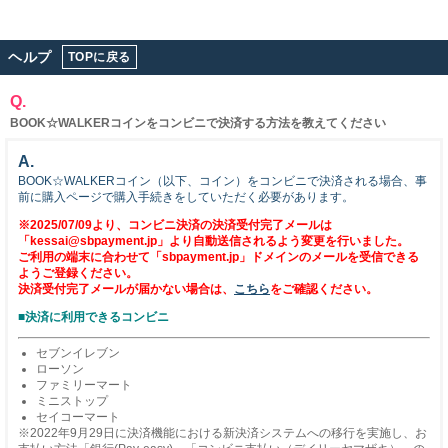
ヘルプ
TOPに戻る
Q.
BOOK☆WALKERコインをコンビニで決済する方法を教えてください
A.
BOOK☆WALKERコイン（以下、コイン）をコンビニで決済される場合、事
前に購入ページで購入手続きをしていただく必要があります。
※2025/07/09より、コンビニ決済の決済受付完了メールは
「
kessai@sbpayment.jp」
より自動送信されるよう変更を行いました。
ご利用の端末に合わせて
「sbpayment.jp」
ドメインのメールを受信できる
ようご登録ください。
決済受付完了メールが届かない場合は、
こちら
をご確認ください。
■決済に利用できるコンビニ
セブンイレブン
ローソン
ファミリーマート
ミニストップ
セイコーマート
※2022年9月29日に決済機能における新決済システムへの移行を実施し、お