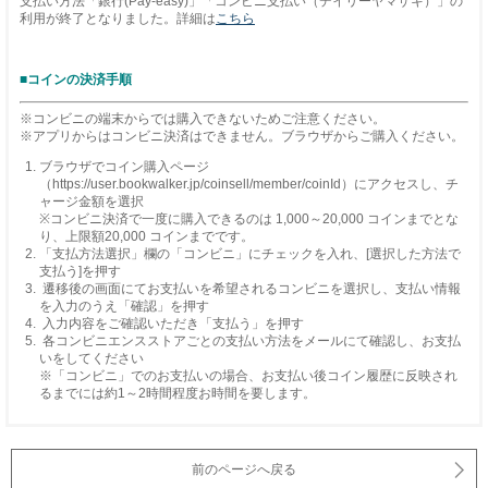
支払い方法「銀行(Pay-easy)」「コンビニ支払い（デイリーヤマザキ）」の
利用が終了となりました。詳細は
こちら
■コインの決済手順
※コンビニの端末からでは購入できないためご注意ください。
※アプリからはコンビニ決済はできません。ブラウザからご購入ください。
ブラウザでコイン購入ページ
（https://user.bookwalker.jp/coinsell/member/coinId）にアクセスし、チ
ャージ金額を選択
※コンビニ決済で一度に購入できるのは 1,000～20,000 コインまでとな
り、上限額20,000 コインまでです。
「支払方法選択」欄の「コンビニ」にチェックを入れ、[選択した方法で
支払う]を押す
遷移後の画面にてお支払いを希望されるコンビニを選択し、支払い情報
を入力のうえ「確認」を押す
入力内容をご確認いただき「支払う」を押す
各コンビニエンスストアごとの支払い方法をメールにて確認し、お支払
いをしてください
※「コンビニ」でのお支払いの場合、お支払い後コイン履歴に反映され
るまでには約1～2時間程度お時間を要します。
前のページへ戻る