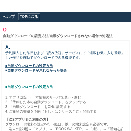
ヘルプ
TOPに戻る
Q.
自動ダウンロードの設定方法/自動ダウンロードされない場合の対処法
A.
予約購入した作品および「読み放題」サービスにて「連載お気に入り登録」
した作品を自動でダウンロードできる機能です。
■自動ダウンロードの設定方法
■自動ダウンロードがされなかった場合
■自動ダウンロードの設定方法
1. アプリ[設定]→「本情報のサーバ管理」へ進む
2. 「予約した本の自動ダウンロード」をタップする
3. 「自動ダウンロード」をONに設定する
4. ご希望の書籍を予約（もしくはシリーズ予約）登録する
【iOSアプリをご利用の方】
ダウンロード端末の設定を行う際は、以下の端末設定も必要です。
・端末の[設定]→「アプリ」→「BOOK WALKER」→「通知」→「通知を許