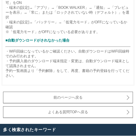
可」をON
・端末の[設定]→「アプリ」→「BOOK WALKER」→「通知」→「プレビュ
ーを表示」→「常に」または「ロックされていない時（デフォルト）」を選
択
・端末の[設定]→「バッテリー」→「低電力モード」がOFFになっているか
確認
※「低電力モード」がOFFになっている必要があります。
■自動ダウンロードがされなかった場合
・WiFi回線になっているかご確認ください。自動ダウンロードはWiFi回線時
でのみ行われます。
・予約購入後のダウンロード端末指定・変更は、自動ダウンロード端末とし
て認識されません。
予約一覧画面より「予約解除」をして、再度、書籍の予約登録を行ってくだ
さい。
前のページへ戻る
よくある質問TOPへ戻る
多く検索されたキーワード