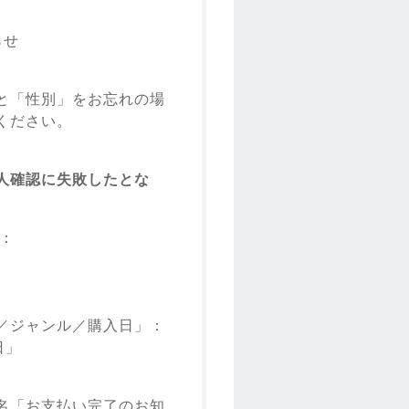
らせ
と「性別」をお忘れの場
ください。
人確認に失敗したとな
ス：
／ジャンル／購入日」：
日」
名「お支払い完了のお知