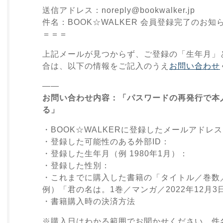
送信アドレス：noreply@bookwalker.jp
件名：BOOK☆WALKER 会員登録完了のお知
＝＝＝
上記メールが見つからず、ご登録の「生年月」
合は、以下の情報をご記入のうえ
お問い合わせ
——
お問い合わせ内容：「パスワードの再発行で本
る」
・BOOK☆WALKERに登録したメールアドレ
・登録した可能性のある外部ID：
・登録した生年月（例 1980年1月）：
・登録した性別：
・これまでに購入した書籍の「タイトル／巻数
例）「君の名は。1巻／マンガ／2022年12月3
・書籍購入時の決済方法
※購入日はわかる範囲でお聞かせください。件