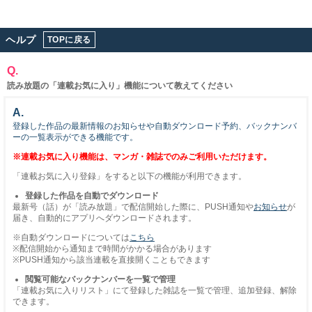
ヘルプ
TOPに戻る
Q.
読み放題の「連載お気に入り」機能について教えてください
A.
登録した作品の最新情報のお知らせや自動ダウンロード予約、バックナンバ
ーの一覧表示ができる機能です。
※連載お気に入り機能は、マンガ・雑誌でのみご利用いただけます。
「連載お気に入り登録」をすると以下の機能が利用できます。
登録した作品を自動でダウンロード
最新号（話）が「読み放題」で配信開始した際に、PUSH通知や
お知らせ
が
届き、自動的にアプリへダウンロードされます。
※自動ダウンロードについては
こちら
※配信開始から通知まで時間がかかる場合があります
※PUSH通知から該当連載を直接開くこともできます
閲覧可能なバックナンバーを一覧で管理
「連載お気に入りリスト」にて登録した雑誌を一覧で管理、追加登録、解除
できます。