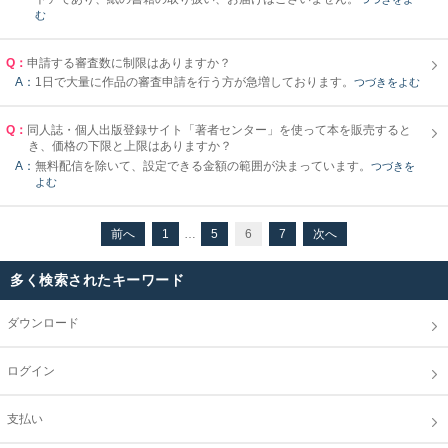
む
Q：
申請する審査数に制限はありますか？
A：
1日で大量に作品の審査申請を行う方が急増しております。
つづきをよむ
Q：
同人誌・個人出版登録サイト「著者センター」を使って本を販売すると
き、価格の下限と上限はありますか？
A：
無料配信を除いて、設定できる金額の範囲が決まっています。
つづきを
よむ
前へ
1
…
5
6
7
次へ
多く検索されたキーワード
ダウンロード
ログイン
支払い