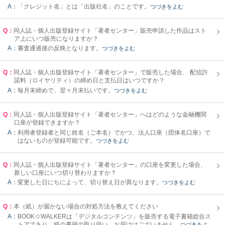
A：
「クレジット名」とは「出版社名」のことです。
つづきをよむ
Q：
同人誌・個人出版登録サイト「著者センター」販売申請した作品はスト
ア上にいつ販売になりますか？
A：
審査通過後の反映となります。
つづきをよむ
Q：
同人誌・個人出版登録サイト「著者センター」で販売した場合、 配信許
諾料（ロイヤリティ）の締め日と支払日はいつですか？
A：
毎月末締めで、翌々月末払いです。
つづきをよむ
Q：
同人誌・個人出版登録サイト「著者センター」へはどのような金融機関
口座が登録できますか？
A：
利用者登録者と同じ姓名（ご本名）でかつ、法人口座（団体名口座）で
はないものが登録可能です。
つづきをよむ
Q：
同人誌・個人出版登録サイト「著者センター」の口座を変更した場合、
新しい口座にいつ切り替わりますか？
A：
変更した日にちによって、切り替え日が異なります。
つづきをよむ
Q：
本（紙）が届かない場合の対処方法を教えてください
A：
BOOK☆WALKERは「デジタルコンテンツ」を販売する電子書籍総合ス
トアであり、紙の書籍の取り扱い、お届けはございません。
つづきをよ