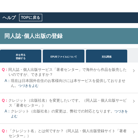
ヘルプ
TOPに戻る
同人誌･個人出版の登録
本を売る
EPUBファイルについて
支払関係
登録する
Q：
同人誌・個人出版サービス「著者センター」で海外から作品を販売した
いのですが、できますか？
A：
現在は日本国外在住のお客様向けには本サービスを提供しておりませ
ん。
つづきをよむ
Q：
クレジット（出版社名）を変更したいです。（同人誌・個人出版サービ
ス「著者センター」）
A：
クレジット（出版社名）の変更は、弊社での対応となります。
つづきを
よむ
Q：
「クレジット名」とは何ですか？（同人誌・個人出版登録サイト「著者
センター」）