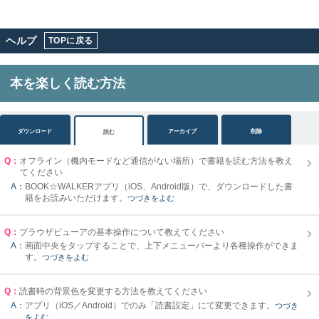
ヘルプ
TOPに戻る
本を楽しく読む方法
ダウンロード
アーカイブ
削除
読む
Q：
オフライン（機内モードなど通信がない場所）で書籍を読む方法を教え
てください
A：
BOOK☆WALKERアプリ（iOS、Android版）で、ダウンロードした書
籍をお読みいただけます。
つづきをよむ
Q：
ブラウザビューアの基本操作について教えてください
A：
画面中央をタップすることで、上下メニューバーより各種操作ができま
す。
つづきをよむ
Q：
読書時の背景色を変更する方法を教えてください
A：
アプリ（iOS／Android）でのみ「読書設定」にて変更できます。
つづき
をよむ