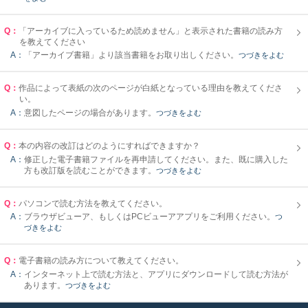
Q：
「アーカイブに入っているため読めません」と表示された書籍の読み方
を教えてください
A：
「アーカイブ書籍」より該当書籍をお取り出しください。
つづきをよむ
Q：
作品によって表紙の次のページが白紙となっている理由を教えてくださ
い。
A：
意図したページの場合があります。
つづきをよむ
Q：
本の内容の改訂はどのようにすればできますか？
A：
修正した電子書籍ファイルを再申請してください。また、既に購入した
方も改訂版を読むことができます。
つづきをよむ
Q：
パソコンで読む方法を教えてください。
A：
ブラウザビューア、もしくはPCビューアアプリをご利用ください。
つ
づきをよむ
Q：
電子書籍の読み方について教えてください。
A：
インターネット上で読む方法と、アプリにダウンロードして読む方法が
あります。
つづきをよむ