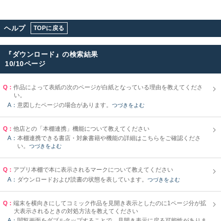
ヘルプ
TOPに戻る
『
ダウンロード
』の検索結果
10/10ページ
Q：
作品によって表紙の次のページが白紙となっている理由を教えてくださ
い。
A：
意図したページの場合があります。
つづきをよむ
Q：
他店との「本棚連携」機能について教えてください
A：
本棚連携できる書店・対象書籍や機能の詳細はこちらをご確認くださ
い。
つづきをよむ
Q：
アプリ本棚で本に表示されるマークについて教えてください
A：
ダウンロードおよび読書の状態を表しています。
つづきをよむ
Q：
端末を横向きにしてコミック作品を見開き表示としたのに1ページ分が拡
大表示されるときの対処方法を教えてください
A：
閲覧画面をダブルタップすることで、見開き表示に戻る可能性がありま