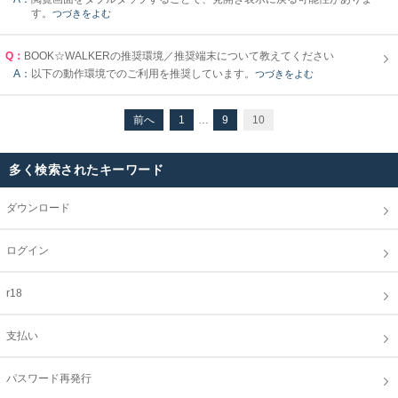
す。
つづきをよむ
Q：
BOOK☆WALKERの推奨環境／推奨端末について教えてください
A：
以下の動作環境でのご利用を推奨しています。
つづきをよむ
前へ
1
…
9
10
多く検索されたキーワード
ダウンロード
ログイン
r18
支払い
パスワード再発行