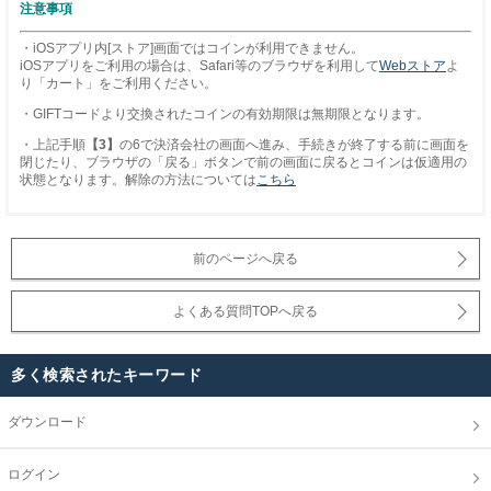
注意事項
・iOSアプリ内[ストア]画面ではコインが利用できません。
iOSアプリをご利用の場合は、Safari等のブラウザを利用して
Webストア
よ
り「カート」をご利用ください。
・GIFTコードより交換されたコインの有効期限は無期限となります。
・上記手順
【3】
の6で決済会社の画面へ進み、手続きが終了する前に画面を
閉じたり、ブラウザの「戻る」ボタンで前の画面に戻るとコインは仮適用の
状態となります。解除の方法については
こちら
前のページへ戻る
よくある質問TOPへ戻る
多く検索されたキーワード
ダウンロード
ログイン