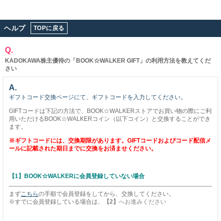
ヘルプ
TOPに戻る
Q.
KADOKAWA株主優待の「BOOK☆WALKER GIFT」の利用方法を教えてくだ
さい
A.
ギフトコード交換ページにて、ギフトコードを入力してください。
GIFTコードは下記の方法で、BOOK☆WALKERストアでお買い物の際にご利
用いただけるBOOK☆WALKERコイン（以下コイン）と交換することができ
ます。
※ギフトコードには、交換期限があります。GIFTコードおよびコード配信メ
ールに記載された期日までに交換をお済ませください。
【1】BOOK☆WALKERに会員登録していない場合
まず
こちら
の手順で会員登録をしてから、交換してください。
※すでに会員登録している場合は、
【2】
へお進みください