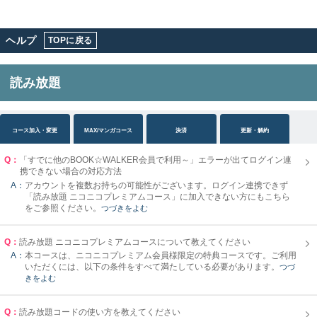
ヘルプ
TOPに戻る
読み放題
コース加入・変更
MAX/マンガコース
決済
更新・解約
Q：
「すでに他のBOOK☆WALKER会員で利用～」エラーが出てログイン連
携できない場合の対応方法
A：
アカウントを複数お持ちの可能性がございます。ログイン連携できず
「読み放題 ニコニコプレミアムコース」に加入できない方にもこちら
をご参照ください。
つづきをよむ
Q：
読み放題 ニコニコプレミアムコースについて教えてください
A：
本コースは、ニコニコプレミアム会員様限定の特典コースです。ご利用
いただくには、以下の条件をすべて満たしている必要があります。
つづ
きをよむ
Q：
読み放題コードの使い方を教えてください