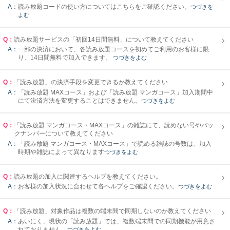
A：
読み放題コードの使い方についてはこちらをご確認ください。
つづきを
よむ
Q：
読み放題サービスの「初回14日間無料」について教えてください
A：
一部の決済において、各読み放題コースを初めてご利用のお客様に限
り、14日間無料で加入できます。
つづきをよむ
Q：
「読み放題」の決済手段を変更できるか教えてください
A：
「読み放題 MAXコース」および「読み放題 マンガコース」加入期間中
にて決済方法を変更することはできません。
つづきをよむ
Q：
「読み放題 マンガコース・MAXコース」の雑誌にて、読めない号やバッ
クナンバーについて教えてください
A：
「読み放題 マンガコース・MAXコース」で読める雑誌の号数は、加入
時期や雑誌によって異なります
つづきをよむ
Q：
読み放題の加入に関連するヘルプを教えてください。
A：
お客様の加入状況に合わせて各ヘルプをご確認ください。
つづきをよむ
Q：
「読み放題」対象作品は複数の端末間で同期しないのか教えてください
A：
あいにく、現状の「読み放題」では、複数端末間での同期機能が用意さ
れておりません。
つづきをよむ