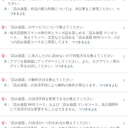
ださい。
A：
「読み放題」作品の購入特典については、本記事をご参照ください。
つ
づきをよむ
Q：
「読み放題」のサービスについて教えてください
A：
毎月定額制でマンガ単行本とマンガ誌を楽しめる「読み放題 マンガコ
ース」、加えてラノベ・文芸なども読める「読み放題 MAXコース」の2
つの読み放題コースをご用意してます。
つづきをよむ
Q：
「読み放題」に加入したのに読めないので対処方法を教えてください
A：
アプリを最新版にアップデートしてください。また、ログアウト／再ロ
グイン等をお試しください。
つづきをよむ
Q：
「読み放題」の解約方法を教えてください
A：
「読み放題」の決済手段により解約の操作が異なります。
つづきをよむ
Q：
「読み放題」の決済手段を変更できるか教えてください
A：
「読み放題 MAXコース」および「読み放題 マンガコース」加入期間中
にて決済方法を変更することはできません。
つづきをよむ
Q：
「読み放題」の決済がいつ行われるか教えてください