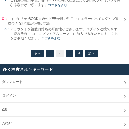
A：
ご利用の決済手段、各コースへの加入状況により決済のタイミングが異
なる場合がございます。
つづきをよむ
Q：
「すでに他のBOOK☆WALKER会員で利用～」エラーが出てログイン連
携できない場合の対応方法
A：
アカウントを複数お持ちの可能性がございます。ログイン連携できず
「読み放題 ニコニコプレミアムコース」に加入できない方にもこちら
をご参照ください。
つづきをよむ
前へ
1
2
3
4
次へ
多く検索されたキーワード
ダウンロード
ログイン
r18
支払い