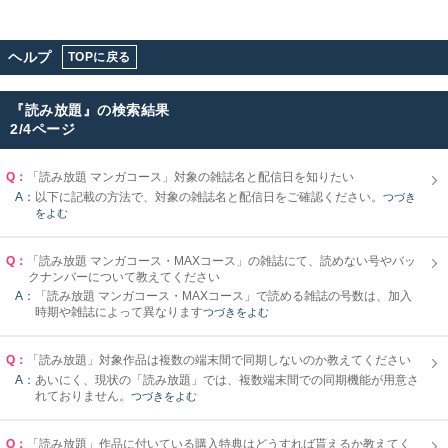
ヘルプ
TOPに戻る
『
読み放題
』の検索結果
2/4ページ
Q：
「読み放題 マンガコース」対象の雑誌名と配信日を知りたい
A：
以下に記載の方法で、対象の雑誌名と配信日をご確認ください。
つづき
をよむ
Q：
「読み放題 マンガコース・MAXコース」の雑誌にて、読めない号やバッ
クナンバーについて教えてください
A：
「読み放題 マンガコース・MAXコース」で読める雑誌の号数は、加入
時期や雑誌によって異なります
つづきをよむ
Q：
「読み放題」対象作品は複数の端末間で同期しないのか教えてください
A：
あいにく、現状の「読み放題」では、複数端末間での同期機能が用意さ
れておりません。
つづきをよむ
Q：
「読み放題」作品に付いている購入特典はどうすれば貰えるか教えてく