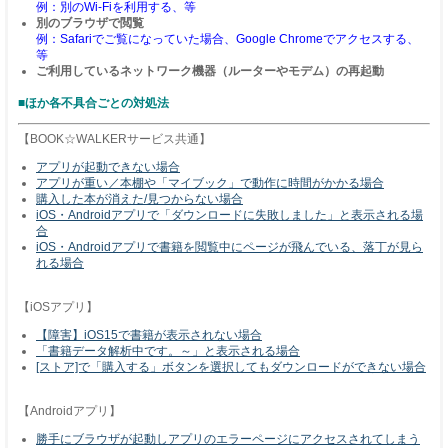
例：別のWi-Fiを利用する、等
別のブラウザで閲覧
例：Safariでご覧になっていた場合、Google Chromeでアクセスする、
等
ご利用しているネットワーク機器（ルーターやモデム）の再起動
■ほか各不具合ごとの対処法
【BOOK☆WALKERサービス共通】
アプリが起動できない場合
アプリが重い／本棚や「マイブック」で動作に時間がかかる場合
購入した本が消えた/見つからない場合
iOS・Androidアプリで「ダウンロードに失敗しました」と表示される場
合
iOS・Androidアプリで書籍を閲覧中にページが飛んでいる、落丁が見ら
れる場合
【iOSアプリ】
【障害】iOS15で書籍が表示されない場合
「書籍データ解析中です。～」と表示される場合
[ストア]で「購入する」ボタンを選択してもダウンロードができない場合
【Androidアプリ】
勝手にブラウザが起動しアプリのエラーページにアクセスされてしまう