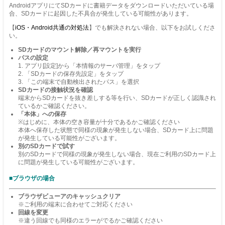
AndroidアプリにてSDカードに書籍データをダウンロードいただいている場
合、SDカードに起因した不具合が発生している可能性があります。
【
iOS・Android共通の対処法
】でも解決されない場合、以下をお試しくださ
い。
SDカードのマウント解除／再マウントを実行
パスの設定
1. アプリ[設定]から「本情報のサーバ管理」をタップ
2. 「SDカードの保存先設定」をタップ
3. 「この端末で自動検出されたパス」を選択
SDカードの接触状況を確認
端末からSDカードを抜き差しする等を行い、SDカードが正しく認識され
ているかご確認ください。
「本体」への保存
※はじめに、本体の空き容量が十分であるかご確認ください
本体へ保存した状態で同様の現象が発生しない場合、SDカード上に問題
が発生している可能性がございます。
別のSDカードで試す
別のSDカードで同様の現象が発生しない場合、現在ご利用のSDカード上
に問題が発生している可能性がございます。
■ブラウザの場合
ブラウザビューアのキャッシュクリア
※ご利用の端末に合わせてご対応ください
回線を変更
※違う回線でも同様のエラーがでるかご確認ください