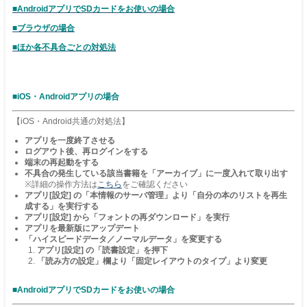
■AndroidアプリでSDカードをお使いの場合
■ブラウザの場合
■ほか各不具合ごとの対処法
■iOS・Androidアプリの場合
【iOS・Android共通の対処法】
アプリを一度終了させる
ログアウト後、再ログインをする
端末の再起動をする
不具合の発生している該当書籍を「アーカイブ」に一度入れて取り出す
※詳細の操作方法は
こちら
をご確認ください
アプリ[設定] の「本情報のサーバ管理」より「自分の本のリストを再生
成する」を実行する
アプリ[設定] から「フォントの再ダウンロード」を実行
アプリを最新版にアップデート
「ハイスピードデータ／ノーマルデータ」を変更する
アプリ[設定] の「読書設定」を押下
「読み方の設定」欄より「固定レイアウトのタイプ」より変更
■AndroidアプリでSDカードをお使いの場合