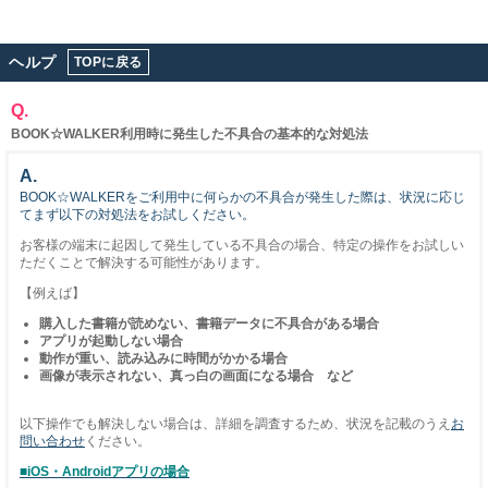
ヘルプ
TOPに戻る
Q.
BOOK☆WALKER利用時に発生した不具合の基本的な対処法
A.
BOOK☆WALKERをご利用中に何らかの不具合が発生した際は、状況に応じ
てまず以下の対処法をお試しください。
お客様の端末に起因して発生している不具合の場合、特定の操作をお試しい
ただくことで解決する可能性があります。
【例えば】
購入した書籍が読めない、書籍データに不具合がある場合
アプリが起動しない場合
動作が重い、読み込みに時間がかかる場合
画像が表示されない、真っ白の画面になる場合 など
以下操作でも解決しない場合は、詳細を調査するため、状況を記載のうえ
お
問い合わせ
ください。
■iOS・Androidアプリの場合